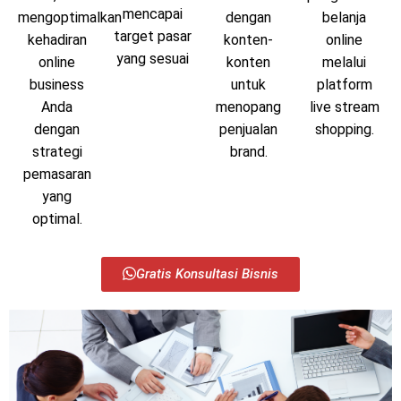
mencapai
mengoptimalkan
dengan
belanja
target pasar
kehadiran
konten-
online
yang sesuai
online
konten
melalui
business
untuk
platform
Anda
menopang
live stream
dengan
penjualan
shopping.
strategi
brand.
pemasaran
yang
optimal.
Gratis Konsultasi Bisnis