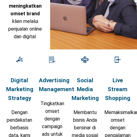
meningkatkan
omset brand
klien melalui
penjualan online
dan digital.
Digital
Advertising
Social
Live
Marketing
Management
Media
Stream
Strategy
Marketing
Shopping
Tingkatkan
omset
Dengan
Membantu
Memaksimalka
dengan
pendekatan
bisnis Anda
omset
campaign
berbasis
bersinar di
dengan
ads untuk
data, kami
media sosial
pengalaman