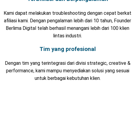
Kami dapat melakukan troubleshooting dengan cepat berkat
afiliasi kami. Dengan pengalaman lebih dari 10 tahun, Founder
Berlima Digital telah berhasil menangani lebih dari 100 klien
lintas industri.
Tim yang profesional
Dengan tim yang terintegrasi dari divisi strategic, creative &
performance, kami mampu menyediakan solusi yang sesuai
untuk berbagai kebutuhan klien.
Tentang Kami
Berlima Digital adalah agensi konsultan bisnis yang fokus pada
pemasaran digital. Berdiri sejak 2020 di Yogyakarta oleh lima
individu berpengalaman dalam bisnis dan pemasaran, kami
telah membantu pemilik bisnis