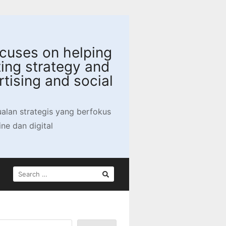
focuses on helping
ing strategy and
tising and social
jualan strategis yang berfokus
e dan digital
SEARCH
FOR: