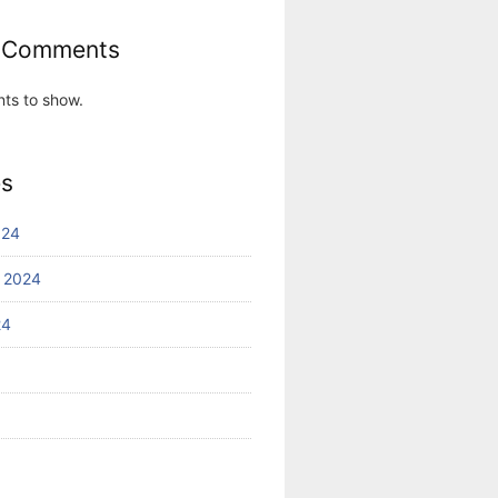
 Comments
ts to show.
es
024
 2024
24