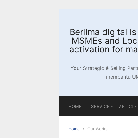
Skip
to
content
Berlima digital i
MSMEs and Local
activation for m
Your Strategic & Selling Part
membantu UMK
HOME
SERVICE
ARTICLE
Home
Our Works