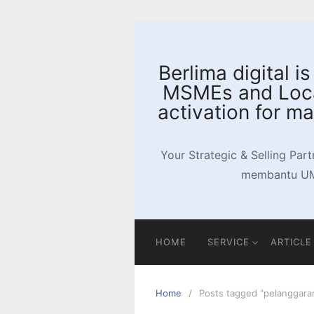
Skip
to
content
Berlima digital i
MSMEs and Local
activation for m
Your Strategic & Selling Part
membantu UMK
HOME
SERVICE
ARTICLE
Home
Posts tagged “pelanggaran 