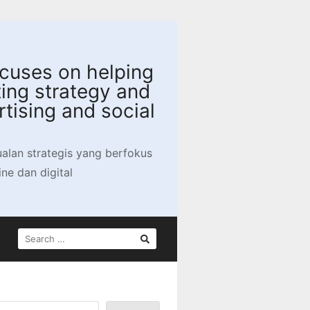
focuses on helping
ing strategy and
tising and social
jualan strategis yang berfokus
e dan digital
SEARCH
FOR: