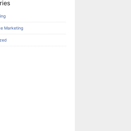
ries
ing
e Marketing
ized