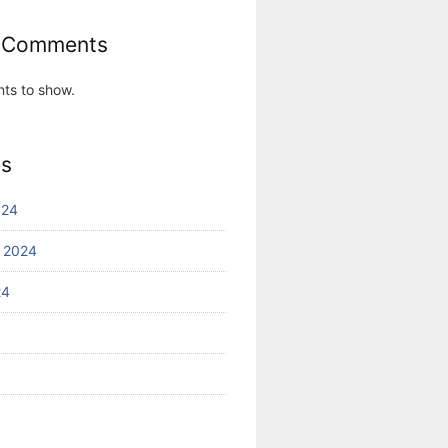
 Comments
ts to show.
es
024
 2024
24