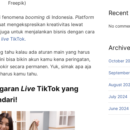
Freepik)
Recent
di fenomena
booming
di Indonesia.
Platform
uat mengekspresikan kreativitas lewat
No commen
juga untuk menjalankan bisnis dengan cara
live
TikTok.
Archiv
ng tahu kalau ada aturan main yang harus
 ini bisa bikin akun kamu kena peringatan,
October 2
okir secara permanen. Yuk, simak apa aja
September
harus kamu tahu.
August 20
ggaran
Live
TikTok yang
July 2024
dari!
June 2024