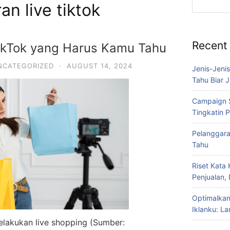
n live tiktok
Recent
ikTok yang Harus Kamu Tahu
NCATEGORIZED
·
AUGUST 14, 2024
Jenis-Jeni
Tahu Biar J
Campaign S
Tingkatin 
Pelanggara
Tahu
Riset Kata
Penjualan,
Optimalkan
Iklanku: L
 melakukan live shopping (Sumber: